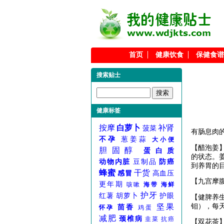
首页
健康饮食
保健食谱
搜索贴士
健康标签
按摩
白萝卜
补肾
菠菜
有肠息肉
不孕
葱姜蒜
大小便
【醋泡姜
胆固醇
蛋白质
的状态。
动物内脏
豆制品
防癌
到养胃的
蜂蜜
干货
感冒
高血压
【九宫摩
更年期
咳嗽
海带
海鲜
护牙
红薯
胡萝卜
护眼
【健脾养
钼），每天
坚果
茴香
怀孕
鸡蛋
减肥
颈椎病
韭菜
抗癌
【双花茶】