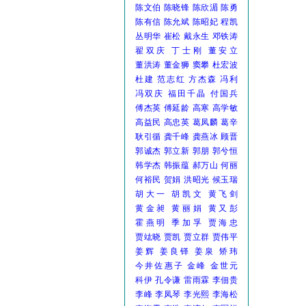
陈文伯
陈晓锋
陈欣湄
陈勇
陈有信
陈允斌
陈昭妃
程凯
丛明华
崔松
戴永生
邓铁涛
翟双庆
丁士刚
董安立
董洪涛
董金狮
窦攀
杜宏波
杜建
范志红
方杰森
冯利
冯双庆
福田千晶
付国兵
傅杰英
傅延龄
高寒
高学敏
高益民
高忠英
葛凤麟
葛辛
耿引循
龚千峰
龚燕冰
顾晋
郭诚杰
郭立新
郭朋
郭兮恒
韩学杰
韩振蕴
郝万山
何丽
何裕民
贺娟
洪昭光
候玉瑞
胡大一
胡凯文
黄飞剑
黄金昶
黄丽娟
黄又彭
霍燕明
季加孚
贾海忠
贾竑晓
贾凯
贾立群
贾伟平
姜辉
姜良铎
姜泉
矫玮
今井佐惠子
金峰
金世元
科伊
孔令谦
雷雨霖
李佃贵
李峰
李凤琴
李光熙
李海松