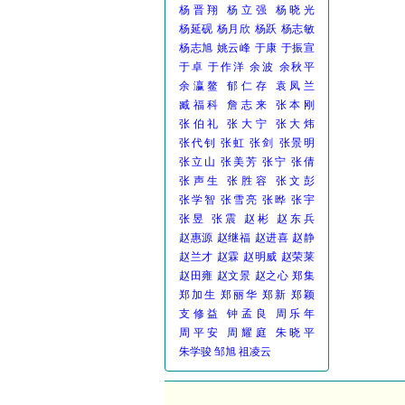
杨晋翔
杨立强
杨晓光
杨延砚
杨月欣
杨跃
杨志敏
杨志旭
姚云峰
于康
于振宣
于卓
于作洋
余波
余秋平
余瀛鳌
郁仁存
袁凤兰
臧福科
詹志来
张本刚
张伯礼
张大宁
张大炜
张代钊
张虹
张剑
张景明
张立山
张美芳
张宁
张倩
张声生
张胜容
张文彭
张学智
张雪亮
张晔
张宇
张昱
张震
赵彬
赵东兵
赵惠源
赵继福
赵进喜
赵静
赵兰才
赵霖
赵明威
赵荣莱
赵田雍
赵文景
赵之心
郑集
郑加生
郑丽华
郑新
郑颖
支修益
钟孟良
周乐年
周平安
周耀庭
朱晓平
朱学骏
邹旭
祖凌云