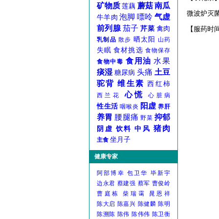
矿物质
蘑菇
南瓜
莲藕
微波炉灭
泡脚
嘌呤
气虚
牛羊肉
前列腺
茄子
芹菜
禽肉
【服药时
晒太阳
乳制品
散步
山药
失眠
食材挑选
食物保存
食用油
水果
食物中毒
痰湿
头痛
土豆
糖尿病
驼背
维生素
西红柿
心慌
西兰花
心脏病
阳虚
性生活
咽喉炎
养肝
养胃
腰腿痛
抑郁
野菜
猪肉
阴虚
饮料
中风
坐月子
主食
健康专家
阿部博幸
包卫华
毕新宇
边永君
蔡建强
蔡军
曹俊岭
曹庭栋
柴瑞霭
晁恩祥
陈大启
陈嘉兴
陈健麟
陈明
陈溯陈
陈伟
陈伟伟
陈卫衡