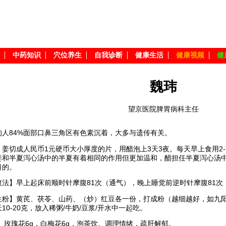
中药知识
穴位养生
自我诊断
健康生活
健康视频
健
魏玮
望京医院脾胃病科主任
的人84%面部口鼻三角区有色素沉着，大多与遗传有关。
】姜切成人民币1元硬币大小厚度的片，用醋泡上3天3夜。每天早上食用2
姜和半夏泻心汤中的半夏有着相同的作用但更加温和，醋担任半夏泻心汤
目的。
腹法】早上起床前顺时针摩腹81次（通气），晚上睡觉前逆时针摩腹81次
生粉】黄芪、茯苓、山药、（炒）红豆各一份，打成粉（越细越好，如九阳
10-20克，放入稀粥/牛奶/豆浆/开水中一起吃。
 玫瑰花6g，白梅花6g，泡茶饮。调理情绪，疏肝解郁。