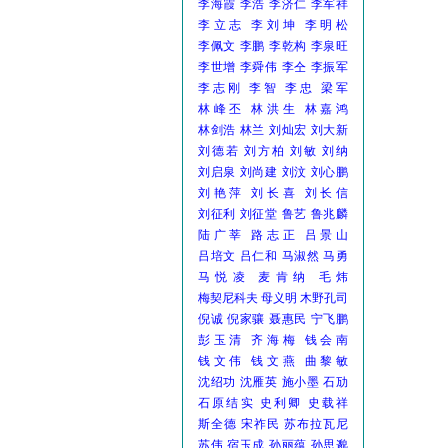
李海霞
李浩
李济仁
李军祥
李立志
李刘坤
李明松
李佩文
李鹏
李乾构
李泉旺
李世增
李舜伟
李仝
李振军
李志刚
李智
李忠
梁军
林峰丕
林洪生
林嘉鸿
林剑浩
林兰
刘灿宏
刘大新
刘德若
刘方柏
刘敏
刘纳
刘启泉
刘尚建
刘汶
刘心鹏
刘艳萍
刘长喜
刘长信
刘征利
刘征堂
鲁艺
鲁兆麟
陆广莘
路志正
吕景山
吕培文
吕仁和
马淑然
马勇
马悦凌
麦肯纳
毛炜
梅契尼科夫
母义明
木野孔司
倪诚
倪家骧
聂惠民
宁飞鹏
彭玉清
齐海梅
钱会南
钱文伟
钱文燕
曲黎敏
沈绍功
沈雁英
施小墨
石劢
石原结实
史利卿
史载祥
斯全德
宋祚民
苏布拉瓦尼
苏伟
宿玉成
孙丽蕴
孙思邈