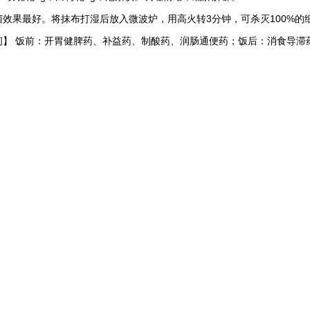
菌效果最好。将抹布打湿后放入微波炉，用高火转3分钟，可杀灭100%的
间】 饭前：开胃健脾药、补益药、制酸药、润肠通便药；饭后：消食导滞