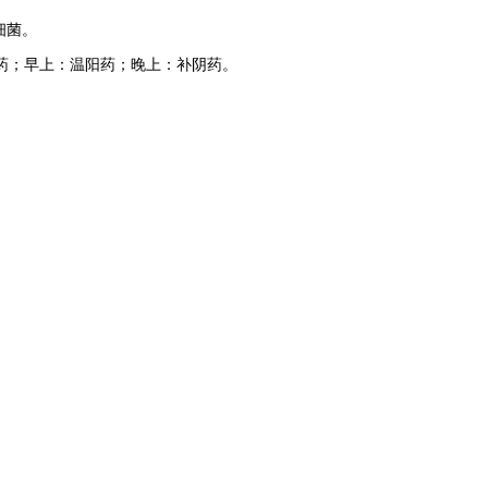
细菌。
药；早上：温阳药；晚上：补阴药。