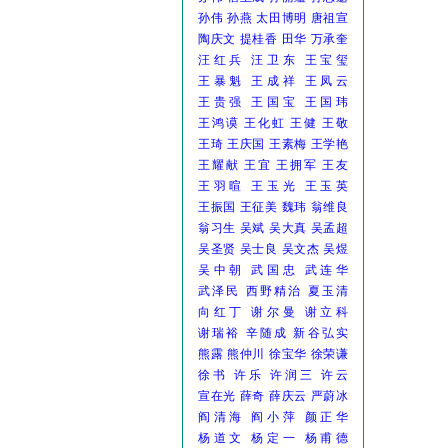
孙伟
孙燕
太田博明
唐祖宣
陶庆文
提桂香
田华
万承奎
汪红兵
汪卫东
王宝玺
王暴魁
王成祥
王凤云
王贵强
王国宝
王国玮
王鸿谟
王化虹
王健
王敬
王琦
王庆国
王素梅
王学艳
王耀献
王宜
王拥军
王友
王羽暄
王玉光
王玉英
王振国
王征美
魏玮
翁维良
翁习生
吴斌
吴大真
吴孟超
吴圣贤
吴士良
吴文杰
吴煜
吴中朝
武国忠
武连华
武泽民
西野精治
夏玉清
向红丁
谢尔曼
谢立科
谢瑞裕
辛随成
新谷弘实
熊露
熊仲川
徐宝华
徐荣谦
徐书
许乐
许润三
许云
宣在光
薛奇
薛庆云
严蔚冰
阎清海
阎小萍
颜正华
杨道文
杨定一
杨甫德