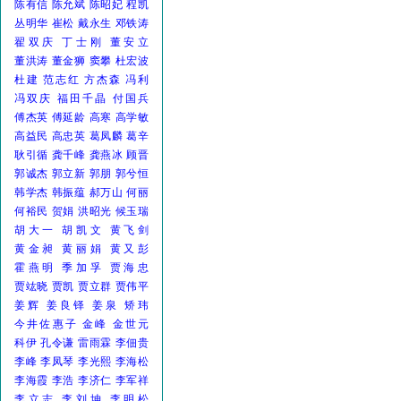
陈有信
陈允斌
陈昭妃
程凯
丛明华
崔松
戴永生
邓铁涛
翟双庆
丁士刚
董安立
董洪涛
董金狮
窦攀
杜宏波
杜建
范志红
方杰森
冯利
冯双庆
福田千晶
付国兵
傅杰英
傅延龄
高寒
高学敏
高益民
高忠英
葛凤麟
葛辛
耿引循
龚千峰
龚燕冰
顾晋
郭诚杰
郭立新
郭朋
郭兮恒
韩学杰
韩振蕴
郝万山
何丽
何裕民
贺娟
洪昭光
候玉瑞
胡大一
胡凯文
黄飞剑
黄金昶
黄丽娟
黄又彭
霍燕明
季加孚
贾海忠
贾竑晓
贾凯
贾立群
贾伟平
姜辉
姜良铎
姜泉
矫玮
今井佐惠子
金峰
金世元
科伊
孔令谦
雷雨霖
李佃贵
李峰
李凤琴
李光熙
李海松
李海霞
李浩
李济仁
李军祥
李立志
李刘坤
李明松