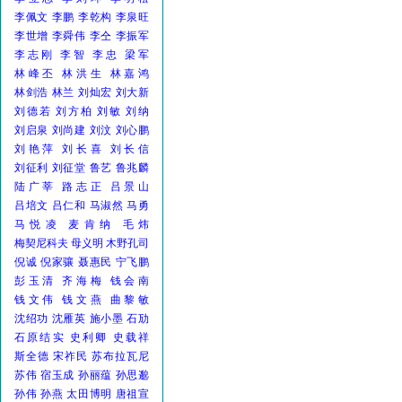
李佩文
李鹏
李乾构
李泉旺
李世增
李舜伟
李仝
李振军
李志刚
李智
李忠
梁军
林峰丕
林洪生
林嘉鸿
林剑浩
林兰
刘灿宏
刘大新
刘德若
刘方柏
刘敏
刘纳
刘启泉
刘尚建
刘汶
刘心鹏
刘艳萍
刘长喜
刘长信
刘征利
刘征堂
鲁艺
鲁兆麟
陆广莘
路志正
吕景山
吕培文
吕仁和
马淑然
马勇
马悦凌
麦肯纳
毛炜
梅契尼科夫
母义明
木野孔司
倪诚
倪家骧
聂惠民
宁飞鹏
彭玉清
齐海梅
钱会南
钱文伟
钱文燕
曲黎敏
沈绍功
沈雁英
施小墨
石劢
石原结实
史利卿
史载祥
斯全德
宋祚民
苏布拉瓦尼
苏伟
宿玉成
孙丽蕴
孙思邈
孙伟
孙燕
太田博明
唐祖宣