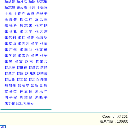
杨延砚
杨月欣
杨跃
杨志敏
杨志旭
姚云峰
于康
于振宣
于卓
于作洋
余波
余秋平
余瀛鳌
郁仁存
袁凤兰
臧福科
詹志来
张本刚
张伯礼
张大宁
张大炜
张代钊
张虹
张剑
张景明
张立山
张美芳
张宁
张倩
张声生
张胜容
张文彭
张学智
张雪亮
张晔
张宇
张昱
张震
赵彬
赵东兵
赵惠源
赵继福
赵进喜
赵静
赵兰才
赵霖
赵明威
赵荣莱
赵田雍
赵文景
赵之心
郑集
郑加生
郑丽华
郑新
郑颖
支修益
钟孟良
周乐年
周平安
周耀庭
朱晓平
朱学骏
邹旭
祖凌云
Copyright © 20
联系电话：1368352