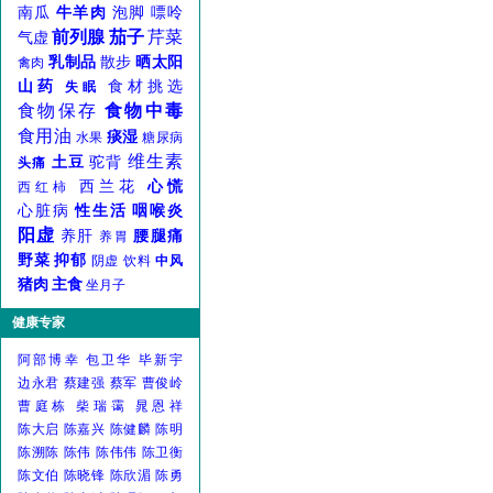
南瓜
牛羊肉
泡脚
嘌呤
前列腺
茄子
芹菜
气虚
乳制品
散步
晒太阳
禽肉
山药
食材挑选
失眠
食物保存
食物中毒
食用油
痰湿
水果
糖尿病
维生素
土豆
驼背
头痛
西兰花
心慌
西红柿
心脏病
性生活
咽喉炎
阳虚
养肝
腰腿痛
养胃
野菜
抑郁
阴虚
饮料
中风
猪肉
主食
坐月子
健康专家
阿部博幸
包卫华
毕新宇
边永君
蔡建强
蔡军
曹俊岭
曹庭栋
柴瑞霭
晁恩祥
陈大启
陈嘉兴
陈健麟
陈明
陈溯陈
陈伟
陈伟伟
陈卫衡
陈文伯
陈晓锋
陈欣湄
陈勇