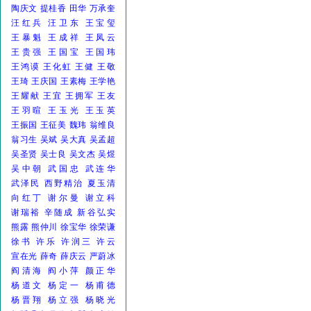
陶庆文
提桂香
田华
万承奎
汪红兵
汪卫东
王宝玺
王暴魁
王成祥
王凤云
王贵强
王国宝
王国玮
王鸿谟
王化虹
王健
王敬
王琦
王庆国
王素梅
王学艳
王耀献
王宜
王拥军
王友
王羽暄
王玉光
王玉英
王振国
王征美
魏玮
翁维良
翁习生
吴斌
吴大真
吴孟超
吴圣贤
吴士良
吴文杰
吴煜
吴中朝
武国忠
武连华
武泽民
西野精治
夏玉清
向红丁
谢尔曼
谢立科
谢瑞裕
辛随成
新谷弘实
熊露
熊仲川
徐宝华
徐荣谦
徐书
许乐
许润三
许云
宣在光
薛奇
薛庆云
严蔚冰
阎清海
阎小萍
颜正华
杨道文
杨定一
杨甫德
杨晋翔
杨立强
杨晓光