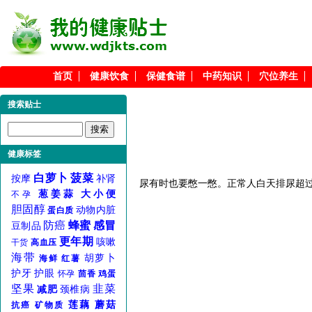
首页
健康饮食
保健食谱
中药知识
穴位养生
搜索贴士
健康标签
白萝卜
菠菜
按摩
补肾
尿有时也要憋一憋。正常人白天排尿超过
葱姜蒜
大小便
不孕
胆固醇
动物内脏
蛋白质
防癌
蜂蜜
感冒
豆制品
更年期
咳嗽
干货
高血压
海带
胡萝卜
海鲜
红薯
护牙
护眼
怀孕
茴香
鸡蛋
坚果
韭菜
减肥
颈椎病
莲藕
蘑菇
抗癌
矿物质