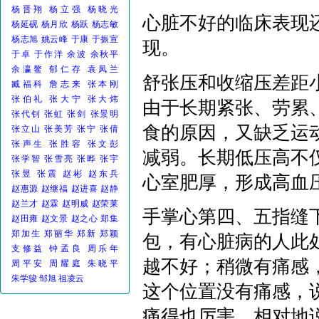
杨晋翔
杨立强
杨晓光
心脏不好的临床表现
杨延砚
杨月欣
杨跃
杨志敏
杨志旭
姚云峰
于康
于振宣
现。
于卓
于作洋
余波
余秋平
余瀛鳌
郁仁存
袁凤兰
舒张压和收缩压差距小
臧福科
詹志来
张本刚
张伯礼
张大宁
张大炜
由于长期紧张、劳累
张代钊
张虹
张剑
张景明
食的原因，又缺乏运
张立山
张美芳
张宁
张倩
张声生
张胜容
张文彭
减弱。长期低压高不
张学智
张雪亮
张晔
张宇
张昱
张震
赵彬
赵东兵
心室肥厚，形成高血
赵惠源
赵继福
赵进喜
赵静
赵兰才
赵霖
赵明威
赵荣莱
手掌心第四、五指缝
赵田雍
赵文景
赵之心
郑集
郑加生
郑丽华
郑新
郑颖
包，有心脏病的人此
支修益
钟孟良
周乐年
越不好；稍微有痛感
周平安
周耀庭
朱晓平
朱学骏
邹旭
祖凌云
这个位置没有痛感，
痛得也厉害，相对地