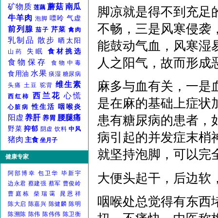
矿物质
蘑菇
南瓜
莲藕
脚凉就是得不到充足
牛羊肉
嘌呤
气虚
泡脚
不畅，三是风寒侵袭
前列腺
芹菜
茄子
禽肉
乳制品
散步
晒太阳
能鼓动气血，风寒湿
失眠
食材挑选
山药
人之阳气，故而形成
食物保存
食物中毒
水果
食用油
痰湿
糖尿病
麻多与血有关，一是
维生素
头痛
土豆
驼背
西兰花
心慌
西红柿
是在麻的基础上症状
性生活
咽喉炎
心脏病
患有糖尿病的患者，
阳虚
养肝
腰腿痛
养胃
野菜
抑郁
阴虚
饮料
中风
病引起的并发症末梢
猪肉
主食
坐月子
就坚持泡脚，可以完
健康专家
阿部博幸
包卫华
毕新宇
大便头起干，后边软
边永君
蔡建强
蔡军
曹俊岭
曹庭栋
柴瑞霭
晁恩祥
咽喉处总觉得有东西
陈大启
陈嘉兴
陈健麟
陈明
陈溯陈
陈伟
陈伟伟
陈卫衡