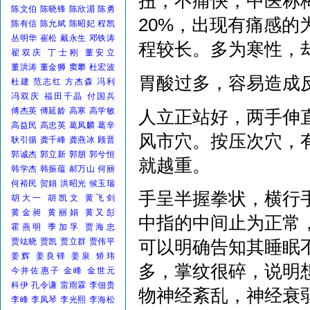
扭，不痛快，中医称梅
陈文伯
陈晓锋
陈欣湄
陈勇
20%，出现有痛感
陈有信
陈允斌
陈昭妃
程凯
丛明华
崔松
戴永生
邓铁涛
程较长。多为寒性，
翟双庆
丁士刚
董安立
董洪涛
董金狮
窦攀
杜宏波
胃酸过多，容易造成
杜建
范志红
方杰森
冯利
冯双庆
福田千晶
付国兵
傅杰英
傅延龄
高寒
高学敏
人立正站好，两手伸
高益民
高忠英
葛凤麟
葛辛
风市穴。按压次穴，
耿引循
龚千峰
龚燕冰
顾晋
郭诚杰
郭立新
郭朋
郭兮恒
就越重。
韩学杰
韩振蕴
郝万山
何丽
何裕民
贺娟
洪昭光
候玉瑞
手呈半握拳状，横行
胡大一
胡凯文
黄飞剑
黄金昶
黄丽娟
黄又彭
中指的中间止为正常
霍燕明
季加孚
贾海忠
贾竑晓
贾凯
贾立群
贾伟平
可以明确告知其睡眠
姜辉
姜良铎
姜泉
矫玮
多，掌纹很碎，说明
今井佐惠子
金峰
金世元
科伊
孔令谦
雷雨霖
李佃贵
物神经紊乱，神经衰
李峰
李凤琴
李光熙
李海松