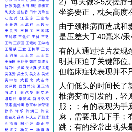
2）每天做3-5次搓
孙伟
孙燕
太田博明
唐祖宣
坐姿要正，枕头高度在
陶庆文
提桂香
田华
万承奎
汪红兵
汪卫东
王宝玺
由于颈椎病而造成和
王暴魁
王成祥
王凤云
王贵强
王国宝
王国玮
是压差大于40毫米/
王鸿谟
王化虹
王健
王敬
王琦
王庆国
王素梅
王学艳
有的人通过拍片发现
王耀献
王宜
王拥军
王友
王羽暄
王玉光
王玉英
明其压迫了关键部位
王振国
王征美
魏玮
翁维良
翁习生
吴斌
吴大真
吴孟超
但临床症状表现并不
吴圣贤
吴士良
吴文杰
吴煜
吴中朝
武国忠
武连华
人们低头的时间长了
武泽民
西野精治
夏玉清
向红丁
谢尔曼
谢立科
椎病变而引发的，轻
谢瑞裕
辛随成
新谷弘实
服；；有的表现为手
熊露
熊仲川
徐宝华
徐荣谦
徐书
许乐
许润三
许云
麻，需要甩几下手；
宣在光
薛奇
薛庆云
严蔚冰
阎清海
阎小萍
颜正华
跳；有的经常出现头
杨道文
杨定一
杨甫德