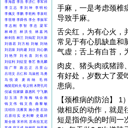
李海霞
李浩
李济仁
李军祥
手麻，一是考虑颈椎
李立志
李刘坤
李明松
李佩文
李鹏
李乾构
李泉旺
导致手麻。
李世增
李舜伟
李仝
李振军
李志刚
李智
李忠
梁军
舌尖红，为有心火，
林峰丕
林洪生
林嘉鸿
林剑浩
林兰
刘灿宏
刘大新
常见于有心肌缺血和
刘德若
刘方柏
刘敏
刘纳
气虚；舌上有白苔，
刘启泉
刘尚建
刘汶
刘心鹏
刘艳萍
刘长喜
刘长信
刘征利
刘征堂
鲁艺
鲁兆麟
肉皮、猪头肉或猪蹄
陆广莘
路志正
吕景山
有好处，岁数大了爱
吕培文
吕仁和
马淑然
马勇
马悦凌
麦肯纳
毛炜
患病。
梅契尼科夫
母义明
木野孔司
倪诚
倪家骧
聂惠民
宁飞鹏
【颈椎病的防治】 1
彭玉清
齐海梅
钱会南
钱文伟
钱文燕
曲黎敏
做相反的动作，就是
沈绍功
沈雁英
施小墨
石劢
石原结实
史利卿
史载祥
短是指仰头的时间一
斯全德
宋祚民
苏布拉瓦尼
苏伟
宿玉成
孙丽蕴
孙思邈