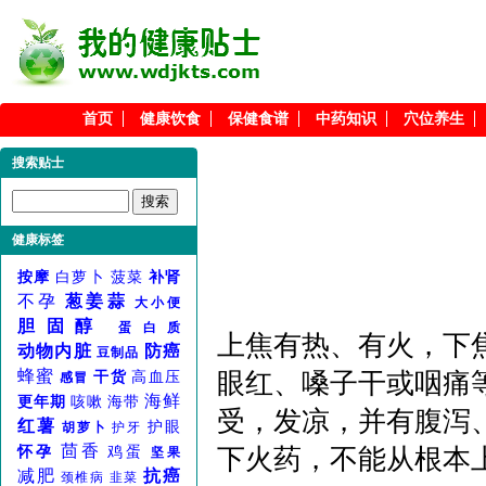
首页
健康饮食
保健食谱
中药知识
穴位养生
搜索贴士
健康标签
按摩
白萝卜
菠菜
补肾
不孕
葱姜蒜
大小便
胆固醇
蛋白质
上焦有热、有火，下
动物内脏
防癌
豆制品
蜂蜜
眼红、嗓子干或咽痛
干货
高血压
感冒
海鲜
更年期
咳嗽
海带
受，发凉，并有腹泻
红薯
护眼
胡萝卜
护牙
茴香
怀孕
鸡蛋
下火药，不能从根本
坚果
减肥
抗癌
颈椎病
韭菜