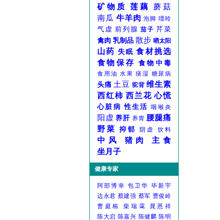
矿物质
莲藕
蘑菇
南瓜
牛羊肉
泡脚
嘌呤
气虚
前列腺
芹菜
茄子
散步
禽肉
乳制品
晒太阳
山药
食材挑选
失眠
食物保存
食物中毒
食用油
水果
痰湿
糖尿病
土豆
维生素
头痛
驼背
西红柿
西兰花
心慌
心脏病
性生活
咽喉炎
阳虚
腰腿痛
养肝
养胃
野菜
抑郁
阴虚
饮料
中风
猪肉
主食
坐月子
健康专家
阿部博幸
包卫华
毕新宇
边永君
蔡建强
蔡军
曹俊岭
曹庭栋
柴瑞霭
晁恩祥
陈大启
陈嘉兴
陈健麟
陈明