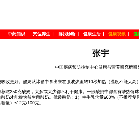
中药知识
穴位养生
自我诊断
健康生活
健康视频
健
张宇
中国疾病预防控制中心健康与营养研究所研
奶吸收更好。酸奶从冰箱中拿出来在微波炉里转10秒加热（温度不能太高
推荐吃250克酸奶，太多或太少都不利于健康。一般酸奶中都含有嗜热链球
酸奶才能称为益生菌酸奶。优质酸奶：1）生牛乳含量≥80%（不推荐复原乳）
糖量）≤12克/100克。