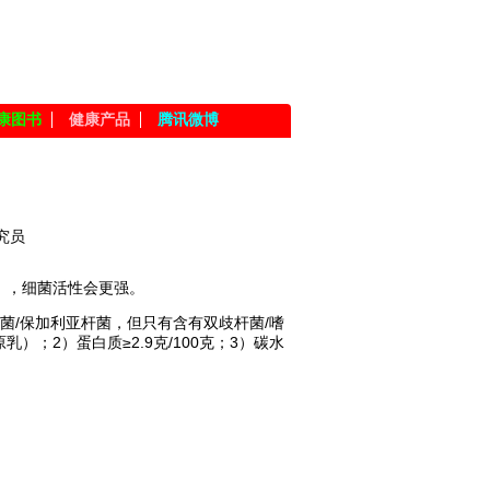
康图书
健康产品
腾讯微博
究员
），细菌活性会更强。
菌/保加利亚杆菌，但只有含有双歧杆菌/嗜
；2）蛋白质≥2.9克/100克；3）碳水