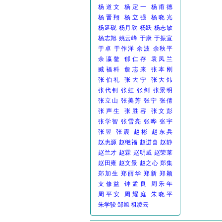
杨道文
杨定一
杨甫德
杨晋翔
杨立强
杨晓光
杨延砚
杨月欣
杨跃
杨志敏
杨志旭
姚云峰
于康
于振宣
于卓
于作洋
余波
余秋平
余瀛鳌
郁仁存
袁凤兰
臧福科
詹志来
张本刚
张伯礼
张大宁
张大炜
张代钊
张虹
张剑
张景明
张立山
张美芳
张宁
张倩
张声生
张胜容
张文彭
张学智
张雪亮
张晔
张宇
张昱
张震
赵彬
赵东兵
赵惠源
赵继福
赵进喜
赵静
赵兰才
赵霖
赵明威
赵荣莱
赵田雍
赵文景
赵之心
郑集
郑加生
郑丽华
郑新
郑颖
支修益
钟孟良
周乐年
周平安
周耀庭
朱晓平
朱学骏
邹旭
祖凌云