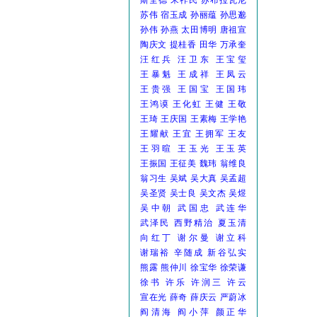
斯全德
宋祚民
苏布拉瓦尼
苏伟
宿玉成
孙丽蕴
孙思邈
孙伟
孙燕
太田博明
唐祖宣
陶庆文
提桂香
田华
万承奎
汪红兵
汪卫东
王宝玺
王暴魁
王成祥
王凤云
王贵强
王国宝
王国玮
王鸿谟
王化虹
王健
王敬
王琦
王庆国
王素梅
王学艳
王耀献
王宜
王拥军
王友
王羽暄
王玉光
王玉英
王振国
王征美
魏玮
翁维良
翁习生
吴斌
吴大真
吴孟超
吴圣贤
吴士良
吴文杰
吴煜
吴中朝
武国忠
武连华
武泽民
西野精治
夏玉清
向红丁
谢尔曼
谢立科
谢瑞裕
辛随成
新谷弘实
熊露
熊仲川
徐宝华
徐荣谦
徐书
许乐
许润三
许云
宣在光
薛奇
薛庆云
严蔚冰
阎清海
阎小萍
颜正华