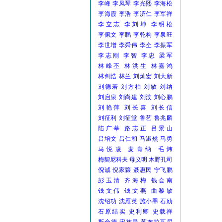
李峰
李凤琴
李光熙
李海松
李海霞
李浩
李济仁
李军祥
李立志
李刘坤
李明松
李佩文
李鹏
李乾构
李泉旺
李世增
李舜伟
李仝
李振军
李志刚
李智
李忠
梁军
林峰丕
林洪生
林嘉鸿
林剑浩
林兰
刘灿宏
刘大新
刘德若
刘方柏
刘敏
刘纳
刘启泉
刘尚建
刘汶
刘心鹏
刘艳萍
刘长喜
刘长信
刘征利
刘征堂
鲁艺
鲁兆麟
陆广莘
路志正
吕景山
吕培文
吕仁和
马淑然
马勇
马悦凌
麦肯纳
毛炜
梅契尼科夫
母义明
木野孔司
倪诚
倪家骧
聂惠民
宁飞鹏
彭玉清
齐海梅
钱会南
钱文伟
钱文燕
曲黎敏
沈绍功
沈雁英
施小墨
石劢
石原结实
史利卿
史载祥