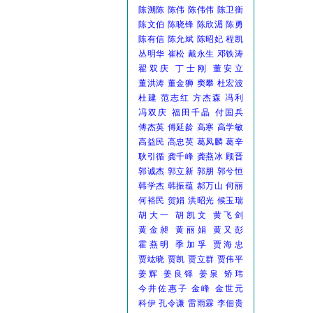
陈溯陈
陈伟
陈伟伟
陈卫衡
陈文伯
陈晓锋
陈欣湄
陈勇
陈有信
陈允斌
陈昭妃
程凯
丛明华
崔松
戴永生
邓铁涛
翟双庆
丁士刚
董安立
董洪涛
董金狮
窦攀
杜宏波
杜建
范志红
方杰森
冯利
冯双庆
福田千晶
付国兵
傅杰英
傅延龄
高寒
高学敏
高益民
高忠英
葛凤麟
葛辛
耿引循
龚千峰
龚燕冰
顾晋
郭诚杰
郭立新
郭朋
郭兮恒
韩学杰
韩振蕴
郝万山
何丽
何裕民
贺娟
洪昭光
候玉瑞
胡大一
胡凯文
黄飞剑
黄金昶
黄丽娟
黄又彭
霍燕明
季加孚
贾海忠
贾竑晓
贾凯
贾立群
贾伟平
姜辉
姜良铎
姜泉
矫玮
今井佐惠子
金峰
金世元
科伊
孔令谦
雷雨霖
李佃贵