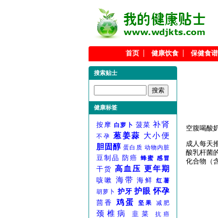
首页
健康饮食
保健食谱
搜索贴士
健康标签
补肾
按摩
菠菜
白萝卜
空腹喝酸
葱姜蒜
大小便
不孕
成人每天
胆固醇
蛋白质
动物内脏
酸乳杆菌的
豆制品
防癌
蜂蜜
感冒
化合物（含
高血压
更年期
干货
海带
咳嗽
海鲜
红薯
护眼
怀孕
护牙
胡萝卜
鸡蛋
茴香
坚果
减肥
颈椎病
韭菜
抗癌